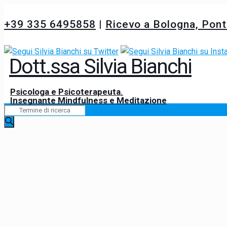
+39 335 6495858
|
Ricevo a Bologna, Pon
Dott.ssa Silvia Bianchi
Psicologa e Psicoterapeuta.
Insegnante Mindfulness e Meditazione
Eventi
Cerca
Ricerca
e
viste
Navigazione