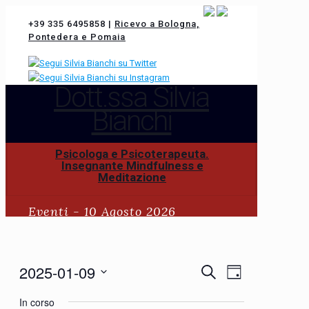
+39 335 6495858
|
Ricevo a Bologna,
Pontedera e Pomaia
Dott.ssa Silvia
Bianchi
Psicologa e Psicoterapeuta.
Insegnante Mindfulness e
Meditazione
Eventi - 10 Agosto 2026
Eventi
2025-01-09
Eventi
Cerca
Giorno
Ricerca
Viste
Seleziona
Navigazione
e
In corso
la