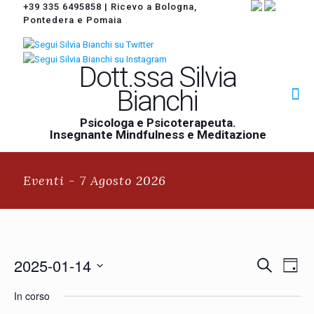
+39 335 6495858
|
Ricevo a Bologna,
Pontedera e Pomaia
Dott.ssa Silvia
Bianchi
Psicologa e Psicoterapeuta.
Insegnante Mindfulness e Meditazione
Eventi - 7 Agosto 2026
Eventi
2025-01-14
Event
Cerca
Giorno
Ricerca
Viste
Seleziona
Navi
e
In corso
la
viste
data.