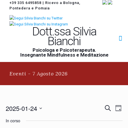
+39 335 6495858
|
Ricevo a Bologna,
Pontedera e Pomaia
Dott.ssa Silvia
Bianchi
Psicologa e Psicoterapeuta.
Insegnante Mindfulness e Meditazione
Eventi - 7 Agosto 2026
Eventi
2025-01-24
Event
Cerca
Giorno
Ricerca
Viste
Seleziona
Navi
e
In corso
la
viste
data.