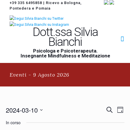
+39 335 6495858
|
Ricevo a Bologna,
Pontedera e Pomaia
Dott.ssa Silvia
Bianchi
Psicologa e Psicoterapeuta.
Insegnante Mindfulness e Meditazione
Eventi - 9 Agosto 2026
Eventi
2024-03-10
Event
Cerca
Giorno
Ricerca
Viste
Seleziona
Navi
e
In corso
la
viste
data.