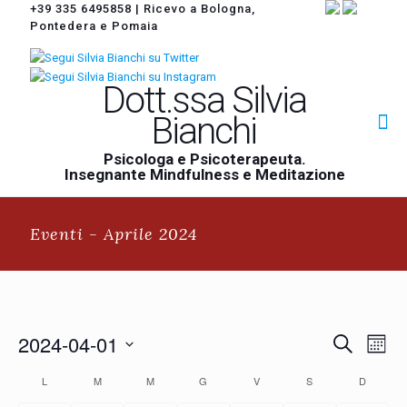
+39 335 6495858
|
Ricevo a Bologna,
Pontedera e Pomaia
Dott.ssa Silvia
Bianchi
Psicologa e Psicoterapeuta.
Insegnante Mindfulness e Meditazione
Eventi - Aprile 2024
Eventi
2024-04-01
Event
Cerca
Mese
Ricerca
Viste
Seleziona
Navi
e
Calendario
L
M
M
G
V
S
D
la
viste
di
data.