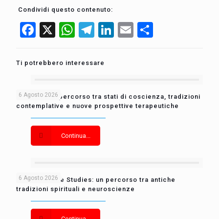
Condividi questo contenuto:
Facebook
X
WhatsApp
Telegram
LinkedIn
Email
Condividi
Ti potrebbero interessare
6 Agosto 2026
Fine Vita: un percorso tra stati di coscienza, tradizioni
contemplative e nuove prospettive terapeutiche
Continua...
6 Agosto 2026
Contemplative Studies: un percorso tra antiche
tradizioni spirituali e neuroscienze
Continua...