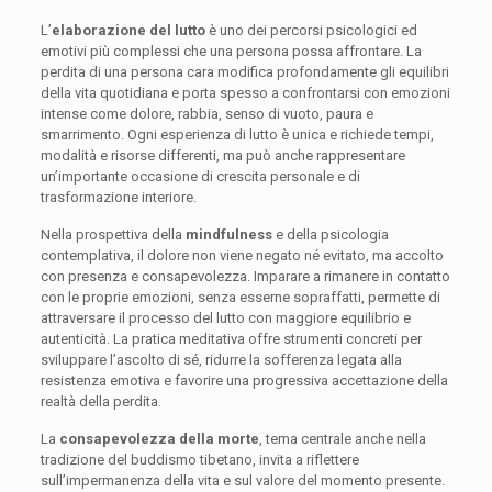
L’
elaborazione del lutto
è uno dei percorsi psicologici ed
emotivi più complessi che una persona possa affrontare. La
perdita di una persona cara modifica profondamente gli equilibri
della vita quotidiana e porta spesso a confrontarsi con emozioni
intense come dolore, rabbia, senso di vuoto, paura e
smarrimento. Ogni esperienza di lutto è unica e richiede tempi,
modalità e risorse differenti, ma può anche rappresentare
un’importante occasione di crescita personale e di
trasformazione interiore.
Nella prospettiva della
mindfulness
e della psicologia
contemplativa, il dolore non viene negato né evitato, ma accolto
con presenza e consapevolezza. Imparare a rimanere in contatto
con le proprie emozioni, senza esserne sopraffatti, permette di
attraversare il processo del lutto con maggiore equilibrio e
autenticità. La pratica meditativa offre strumenti concreti per
sviluppare l’ascolto di sé, ridurre la sofferenza legata alla
resistenza emotiva e favorire una progressiva accettazione della
realtà della perdita.
La
consapevolezza della morte
, tema centrale anche nella
tradizione del buddismo tibetano, invita a riflettere
sull’impermanenza della vita e sul valore del momento presente.