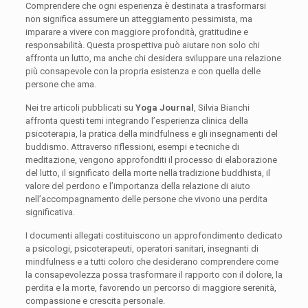
Comprendere che ogni esperienza è destinata a trasformarsi
non significa assumere un atteggiamento pessimista, ma
imparare a vivere con maggiore profondità, gratitudine e
responsabilità. Questa prospettiva può aiutare non solo chi
affronta un lutto, ma anche chi desidera sviluppare una relazione
più consapevole con la propria esistenza e con quella delle
persone che ama.
Nei tre articoli pubblicati su
Yoga Journal
, Silvia Bianchi
affronta questi temi integrando l’esperienza clinica della
psicoterapia, la pratica della mindfulness e gli insegnamenti del
buddismo. Attraverso riflessioni, esempi e tecniche di
meditazione, vengono approfonditi il processo di elaborazione
del lutto, il significato della morte nella tradizione buddhista, il
valore del perdono e l’importanza della relazione di aiuto
nell’accompagnamento delle persone che vivono una perdita
significativa.
I documenti allegati costituiscono un approfondimento dedicato
a psicologi, psicoterapeuti, operatori sanitari, insegnanti di
mindfulness e a tutti coloro che desiderano comprendere come
la consapevolezza possa trasformare il rapporto con il dolore, la
perdita e la morte, favorendo un percorso di maggiore serenità,
compassione e crescita personale.