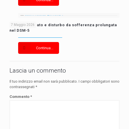
Lutto complicato e disturbo da sofferenza prolungata
7 Maggio 2026
nel DSM-5
Continua...
Lascia un commento
Il tuo indirizzo email non sarà pubblicato.
I campi obbligatori sono
contrassegnati
*
Commento
*